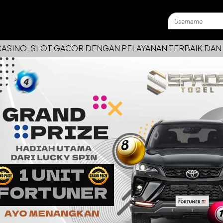
O, SLOT GACOR DENGAN PELAYANAN TERBAIK DAN TERPE