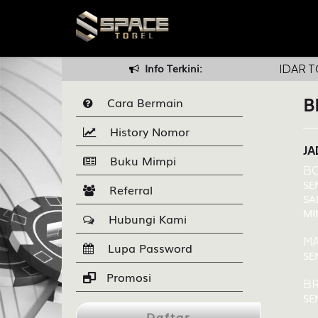
SELAMAT DATANG DI SPACETOGEL BANDAR TOGEL
Info Terkini:
B
Cara Bermain
History Nomor
JA
Buku Mimpi
BC
SE
Referral
SA
MI
Hubungi Kami
MA
Lupa Password
SE
Promosi
BR
SE
Daftar