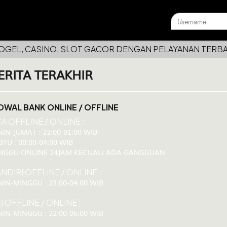
, CASINO, SLOT GACOR DENGAN PELAYANAN TERBAIK DA
ERITA TERAKHIR
DWAL BANK ONLINE / OFFLINE
A OFFLINE / ONLINE :
NIN-JUMAT : 22:00-01:00 WIB
BTU : 00:00-04:00 WIB
NGGU ONLINE 24JAM KECUALI ADA GANGGUAN
NDIRI OFFLINE / ONLINE :
NIN-MINGGU : 23:00-04:00 WIB
I OFFLINE / ONLINE :
NIN-MINGGU : 22:00-06:00 WIB