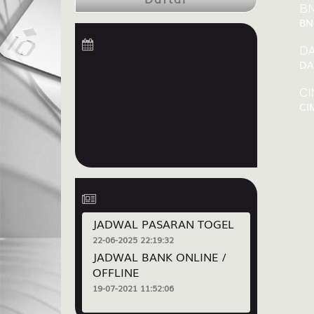
BN
BN
Hasil Terakhir
DA
DA
HUAHIN 2100
8
4
4
9
CI
SYDNEY
3
7
1
2
CI
SINGAPORE
0
7
1
5
HONGKONG
1
0
8
3
Berita Terakhir
JADWAL PASARAN TOGEL
22-06-2025 22:19:32
JADWAL BANK ONLINE /
OFFLINE
19-07-2021 11:52:06