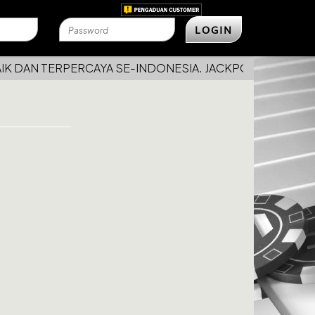
LOGIN
N TERPERCAYA SE-INDONESIA. JACKPOT BERAPAPUN PAS